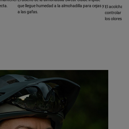
ecta.
que llegue humedad a la almohadilla para cejas y
El acolchado 
a las gafas.
controlar el s
los olores.