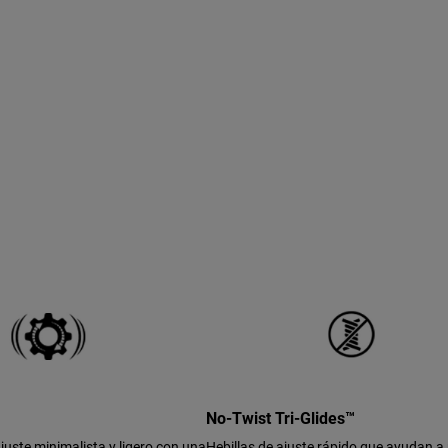
No-Twist Tri-Glides™
juste minimalista y ligero con una
Hebillas de ajuste rápido que ayudan 