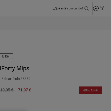
Iniciar sesi
¿Qué estás buscando?
0
Bike
4Forty Mips
.º de artículo
35352
rice reduced from
to
19,95 €
71,97 €
40% OFF