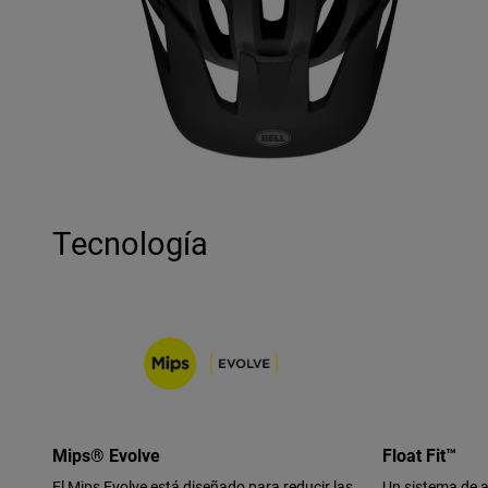
Tecnología
Mips® Evolve
Float Fit™
El Mips Evolve está diseñado para reducir las
Un sistema de a