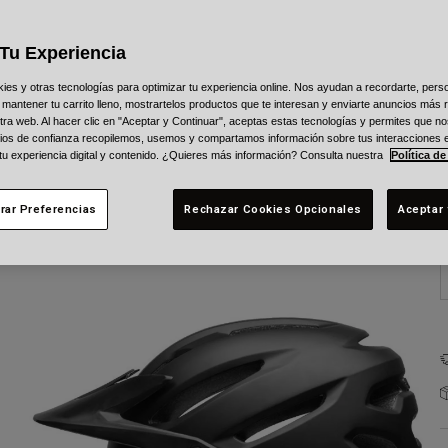
C
Tu Experiencia
s y otras tecnologías para optimizar tu experiencia online. Nos ayudan a recordarte, person
 mantener tu carrito lleno, mostrartelos productos que te interesan y enviarte anuncios más 
ra web. Al hacer clic en "Aceptar y Continuar", aceptas estas tecnologías y permites que no
T
ios de confianza recopilemos, usemos y compartamos información sobre tus interacciones 
 tu experiencia digital y contenido. ¿Quieres más información? Consulta nuestra
Política de
rar Preferencias
Rechazar Cookies Opcionales
Aceptar 