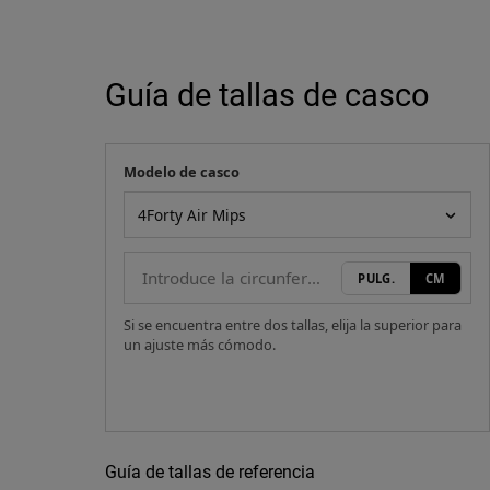
Guía de tallas de casco
Modelo de casco
Tu medida
Modelo de casco
PULG.
CM
Si se encuentra entre dos tallas, elija la superior para
un ajuste más cómodo.
Guía de tallas de referencia