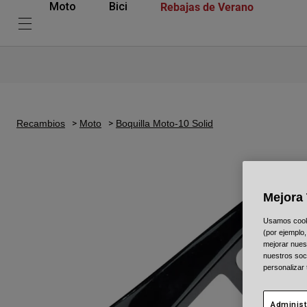
Rebajas de Verano
Moto
Bici
Recambios
Moto
Boquilla Moto-10 Solid
Mejora 
Usamos cookie
(por ejemplo,
mejorar nuest
nuestros soc
personalizar
Administ