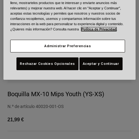
lleno, mostrartelos productos que te interesan y enviarte anuncios más
Urban
relevantes) y mejorar nuestra web. Al hacer clic en "Aceptar y Continuar",
aceptas estas tecnologías y permites que nosotros y nuestros socios de
Adventure
confianza recopilemos, usemos y compartamos información sobre tus
BMX
interacciones en la web para personalizar tu experiencia digital y contenido.
Retro
¿Quieres más información? Consulta nuestra
Política de Privacidad
.
Recambios
Recambios
Administrar Preferencias
Ver todo
Ver todo
Rechazar Cookies Opcionales
Aceptar y Continuar
Boquilla MX-10 Mips Youth (YS-XS)
N.º de artículo
40020-001-OS
21,99 €