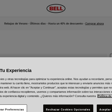
Rebajas de Verano - Últimos días - Hasta un 40% de descuento -
Comprar ahora
Tu Experiencia
N
s y otras tecnologías para optimizar tu experiencia online. Nos ayudan a recordarte, person
 mantener tu carrito lleno, mostrartelos productos que te interesan y enviarte anuncios más 
ra web. Al hacer clic en "Aceptar y Continuar", aceptas estas tecnologías y permites que no
1
ios de confianza recopilemos, usemos y compartamos información sobre tus interacciones 
 tu experiencia digital y contenido. ¿Quieres más información? Consulta nuestra
Política de
rar Preferencias
Rechazar Cookies Opcionales
Aceptar 
C