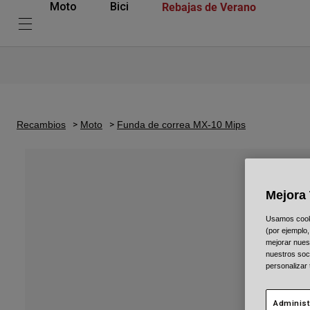
Rebajas de Verano
Moto
Bici
Recambios
Moto
Funda de correa MX-10 Mips
Mejora 
Usamos cookie
(por ejemplo,
mejorar nuest
nuestros soc
personalizar
Administ