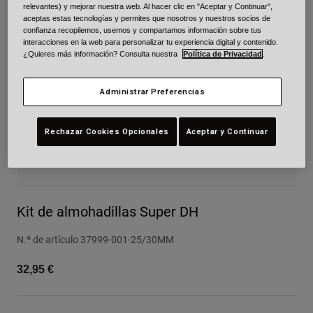
relevantes) y mejorar nuestra web. Al hacer clic en "Aceptar y Continuar",
Urban
aceptas estas tecnologías y permites que nosotros y nuestros socios de
confianza recopilemos, usemos y compartamos información sobre tus
Adventure
interacciones en la web para personalizar tu experiencia digital y contenido.
BMX
¿Quieres más información? Consulta nuestra
Política de Privacidad
.
Retro
Recambios
Administrar Preferencias
Recambios
Ver todo
Rechazar Cookies Opcionales
Aceptar y Continuar
Ver todo
Kit de almohadillas Super DH
N.º de artículo
37999-001-25/30MM
32,95 €