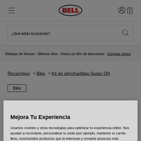
Iniciar sesi
0
¿Qué estás buscando?
Destacados
Destacados
Novedades
Novedades
Rebajas de Verano - Últimos días - Hasta un 40% de descuento -
Comprar ahora
Best Sellers
Best Sellers
Colaboraciones
Colección Niños
Cascos Motocross Niño
Lifestyle
Recambios
Bike
Kit de almohadillas Super DH
Lifestyle
Explora Bike
Explora Moto
Bike
Mountain Bike
Integrales
Mejora Tu Experiencia
Integrales
Abiertos / Jet
Usamos cookies y otras tecnologías para optimizar tu experiencia online. Nos
Carretera y Gravel
ayudan a recordarte, personalizar tu visita (por ejemplo, mantener tu carrito
lleno, mostrartelos productos que te interesan y enviarte anuncios más
Motocross