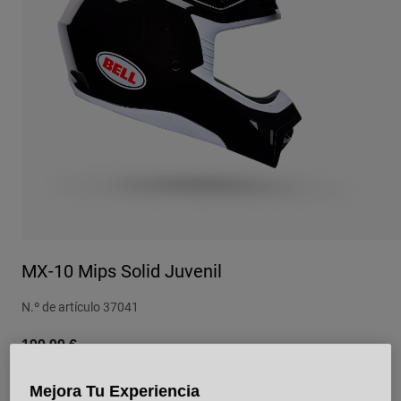
Urban
Adventure
BMX
Retro
Recambios
Recambios
Ver todo
Ver todo
MX-10 Mips Solid Juvenil
N.º de artículo
37041
199,99 €
Mejora Tu Experiencia