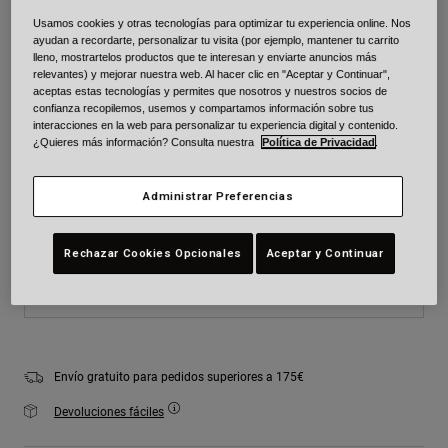
Color -
Negro
Usamos cookies y otras tecnologías para optimizar tu experiencia online. Nos
ayudan a recordarte, personalizar tu visita (por ejemplo, mantener tu carrito
lleno, mostrartelos productos que te interesan y enviarte anuncios más
relevantes) y mejorar nuestra web. Al hacer clic en "Aceptar y Continuar",
aceptas estas tecnologías y permites que nosotros y nuestros socios de
confianza recopilemos, usemos y compartamos información sobre tus
seleccionado
interacciones en la web para personalizar tu experiencia digital y contenido.
¿Quieres más información? Consulta nuestra
Política de Privacidad
.
Talla
Cuadro de tallas
Administrar Preferencias
Youth
Youth
Youth
Small
Medium
Large
Rechazar Cookies Opcionales
Aceptar y Continuar
Añadir al carrito
Envío gratuito para pedidos superiores a 175€
Devoluciones fáciles