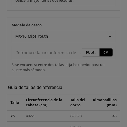
Utilice la mayor de las dos lecturas.
Modelo de casco
Tu medida
Modelo de casco
PULG.
CM
Si se encuentra entre dos tallas, elija la superior para un
ajuste más cómodo.
Guía de tallas de referencia
Circunferencia de la
Talla del
Almohadillas
Talla
cabeza (cm)
gorro
(mm)
YS
48-51
6-6 3/8
45