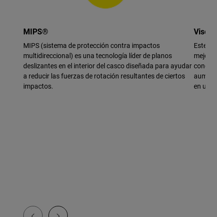
MIPS®
Visera
MIPS (sistema de protección contra impactos
Este di
multidireccional) es una tecnología líder de planos
mejora e
deslizantes en el interior del casco diseñada para ayudar
concept
a reducir las fuerzas de rotación resultantes de ciertos
aumenta
impactos.
en una 