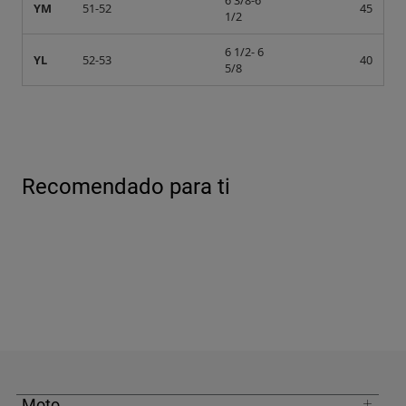
6 3/8-6
YM
51-52
45
1/2
6 1/2- 6
YL
52-53
40
5/8
Recomendado para ti
Moto