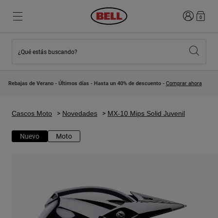
Iniciar sesi
0
¿Qué estás buscando?
Destacados
Destacados
Novedades
Novedades
Rebajas de Verano - Últimos días - Hasta un 40% de descuento -
Comprar ahora
Best Sellers
Best Sellers
Colaboraciones
Colección Niños
Cascos Motocross Niño
Lifestyle
Cascos Moto
Novedades
MX-10 Mips Solid Juvenil
Lifestyle
Explora Bike
Explora Moto
Nuevo
Moto
Mountain Bike
Integrales
Integrales
Abiertos / Jet
Carretera y Gravel
Motocross