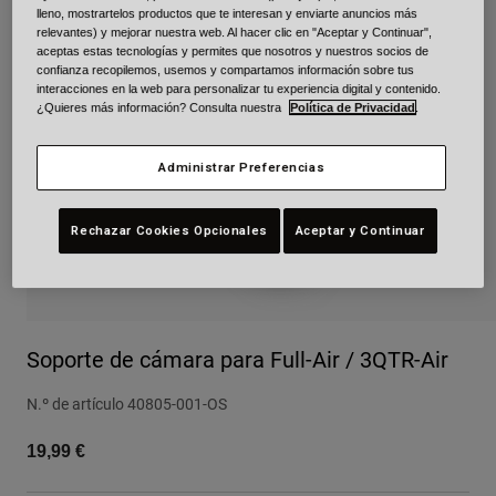
lleno, mostrartelos productos que te interesan y enviarte anuncios más
Urban
relevantes) y mejorar nuestra web. Al hacer clic en "Aceptar y Continuar",
Adventure
aceptas estas tecnologías y permites que nosotros y nuestros socios de
confianza recopilemos, usemos y compartamos información sobre tus
BMX
interacciones en la web para personalizar tu experiencia digital y contenido.
Retro
¿Quieres más información? Consulta nuestra
Política de Privacidad
.
Recambios
Recambios
Administrar Preferencias
Ver todo
Ver todo
Rechazar Cookies Opcionales
Aceptar y Continuar
Soporte de cámara para Full-Air / 3QTR-Air
N.º de artículo
40805-001-OS
19,99 €