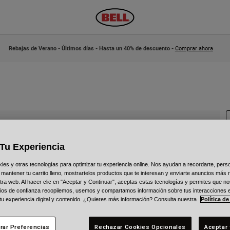
Rebajas de Verano - Últimos días - Hasta un 40% de descuento -
Comprar ahora
Tu Experiencia
N
s y otras tecnologías para optimizar tu experiencia online. Nos ayudan a recordarte, person
 mantener tu carrito lleno, mostrartelos productos que te interesan y enviarte anuncios más 
ra web. Al hacer clic en "Aceptar y Continuar", aceptas estas tecnologías y permites que no
2
ios de confianza recopilemos, usemos y compartamos información sobre tus interacciones 
 tu experiencia digital y contenido. ¿Quieres más información? Consulta nuestra
Política de
rar Preferencias
Rechazar Cookies Opcionales
Aceptar 
C