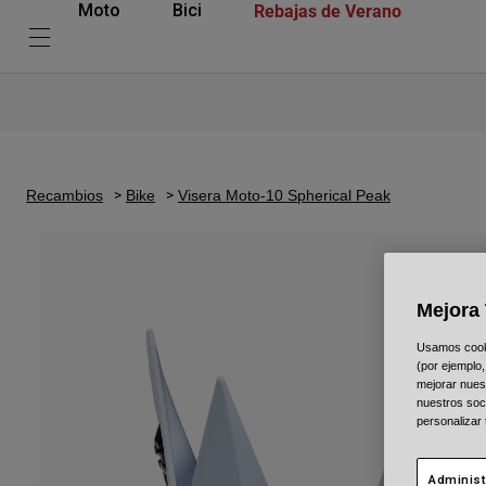
Rebajas de Verano
Moto
Bici
Recambios
Bike
Visera Moto-10 Spherical Peak
Mejora 
Usamos cookie
(por ejemplo,
mejorar nuest
nuestros soc
personalizar
Administ