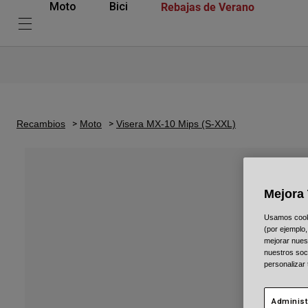
Rebajas de Verano
Moto
Bici
Recambios
Moto
Visera MX-10 Mips (S-XXL)
Mejora 
Usamos cookie
(por ejemplo,
mejorar nuest
nuestros soc
personalizar
Administ