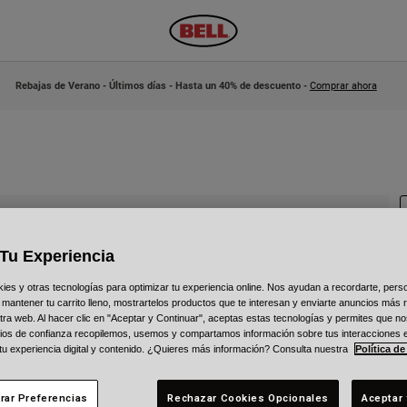
Rebajas de Verano - Últimos días - Hasta un 40% de descuento -
Comprar ahora
Tu Experiencia
N
s y otras tecnologías para optimizar tu experiencia online. Nos ayudan a recordarte, person
 mantener tu carrito lleno, mostrartelos productos que te interesan y enviarte anuncios más 
ra web. Al hacer clic en "Aceptar y Continuar", aceptas estas tecnologías y permites que no
3
ios de confianza recopilemos, usemos y compartamos información sobre tus interacciones 
 tu experiencia digital y contenido. ¿Quieres más información? Consulta nuestra
Política de
rar Preferencias
Rechazar Cookies Opcionales
Aceptar 
C