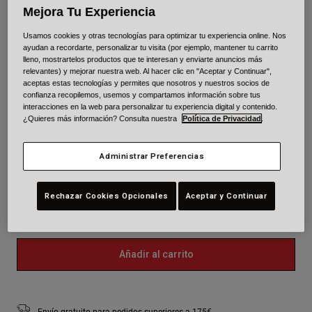
Mejora Tu Experiencia
Color -
Amarillo/Gris
Usamos cookies y otras tecnologías para optimizar tu experiencia online. Nos
ayudan a recordarte, personalizar tu visita (por ejemplo, mantener tu carrito
lleno, mostrartelos productos que te interesan y enviarte anuncios más
relevantes) y mejorar nuestra web. Al hacer clic en "Aceptar y Continuar",
aceptas estas tecnologías y permites que nosotros y nuestros socios de
seleccionado
confianza recopilemos, usemos y compartamos información sobre tus
interacciones en la web para personalizar tu experiencia digital y contenido.
Talla
Cuadro de tallas
¿Quieres más información? Consulta nuestra
Política de Privacidad
.
XS
S
M
L
XL
2XL
Administrar Preferencias
seleccionado
Rechazar Cookies Opcionales
Aceptar y Continuar
3XL
Añadir al carrito
Envío gratuito para pedidos superiores a 175€