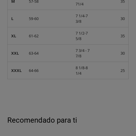
M
57-58
35
71/4
7 1/4-7
L
59-60
30
3/8
7 1/2-7
XL
61-62
35
5/8
7 3/4 - 7
XXL
63-64
30
7/8
8 1/8-8
XXXL
64-66
25
1/4
Recomendado para ti