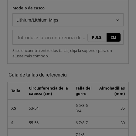
Modelo de casco
Tu medida
Modelo de casco
PULG.
CM
Si se encuentra entre dos tallas, elija la superior para un
ajuste más cómodo.
Guía de tallas de referencia
Circunferencia de la
Talla del
Almohadillas
Talla
cabeza (cm)
gorro
(mm)
6 5/8-6
XS
53-54
35
3/4
S
55-56
6 7/8-7
30
7 1/8-