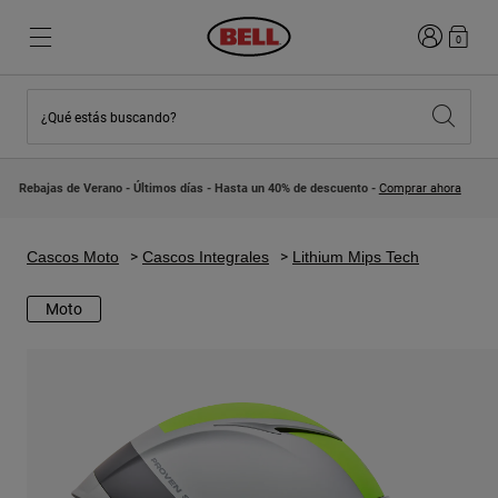
Iniciar sesi
0
¿Qué estás buscando?
Destacados
Destacados
Novedades
Novedades
Rebajas de Verano - Últimos días - Hasta un 40% de descuento -
Comprar ahora
Best Sellers
Best Sellers
Colaboraciones
Colección Niños
Cascos Motocross Niño
Lifestyle
Cascos Moto
Cascos Integrales
Lithium Mips Tech
Lifestyle
Explora Bike
Explora Moto
Moto
Mountain Bike
Integrales
Integrales
Abiertos / Jet
Carretera y Gravel
Motocross