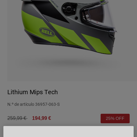
Urban
Adventure
BMX
Retro
Recambios
Recambios
Ver todo
Ver todo
Lithium Mips Tech
N.º de artículo
36957-063-S
Price reduced from
to
259,99 €
194,99 €
25% OFF