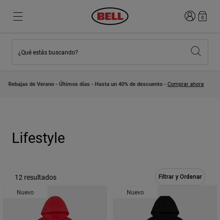
Iniciar sesi
0
¿Qué estás buscando?
Destacados
Destacados
Novedades
Novedades
Rebajas de Verano - Últimos días - Hasta un 40% de descuento -
Comprar ahora
Best Sellers
Best Sellers
Colaboraciones
Colección Niños
Cascos Motocross Niño
Lifestyle
Lifestyle
Explora Bike
Lifestyle
Explora Moto
Mountain Bike
Integrales
12 resultados
Filtrar y Ordenar
Integrales
Nuevo
Nuevo
Abiertos / Jet
Carretera y Gravel
Motocross