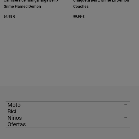
Camiseta de manga larga Bell x
Chaqueta Bell x Grime Lil Demon
Grime Flamed Demon
Coaches
64,95 €
99,99 €
Moto
Bici
Niños
Ofertas