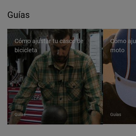
Guías
Cómo ajustar tu casco de
Cómo aju
bicicleta
moto
Guías
Guías