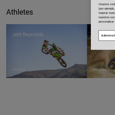
Usamos cookie
Athletes
(por ejemplo,
mejorar nuest
nuestros soc
personalizar
Jett Reynolds
Levi Kitc
Administ
Athletes
Athletes