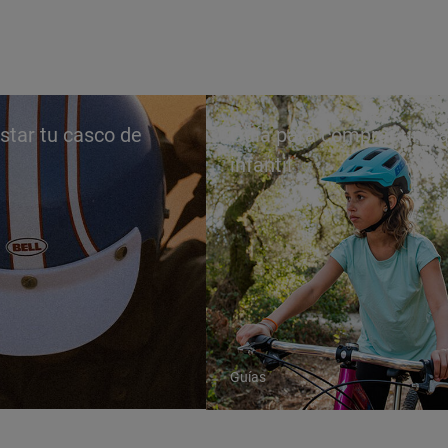
star tu casco de
Guía para comprar un c
infantil
Guías