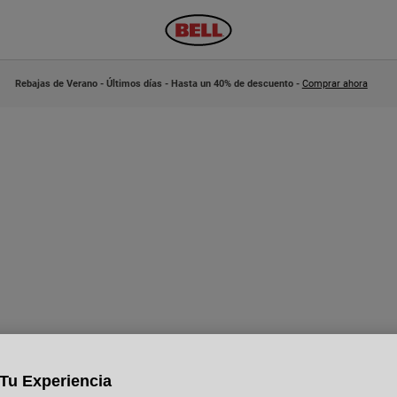
Rebajas de Verano - Últimos días - Hasta un 40% de descuento -
Comprar ahora
Tu Experiencia