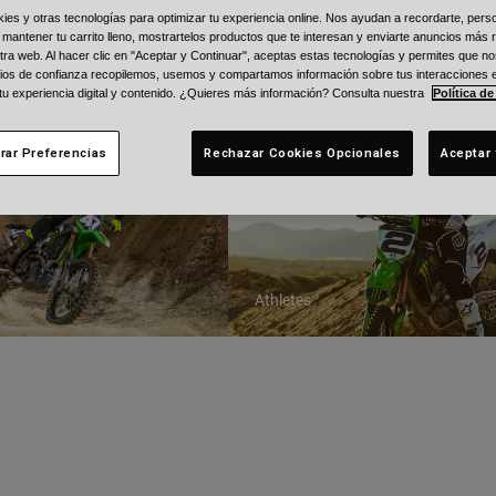
s y otras tecnologías para optimizar tu experiencia online. Nos ayudan a recordarte, person
 mantener tu carrito lleno, mostrartelos productos que te interesan y enviarte anuncios más 
ra web. Al hacer clic en "Aceptar y Continuar", aceptas estas tecnologías y permites que no
ios de confianza recopilemos, usemos y compartamos información sobre tus interacciones 
 tu experiencia digital y contenido. ¿Quieres más información? Consulta nuestra
Política de
hen
Jeremy McGrath
rar Preferencias
Rechazar Cookies Opcionales
Aceptar 
Athletes