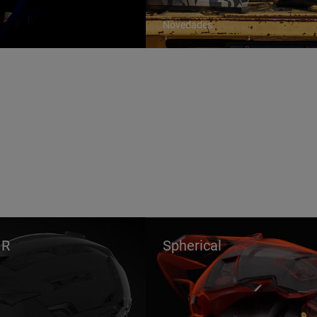
Novedades
 R
Spherical