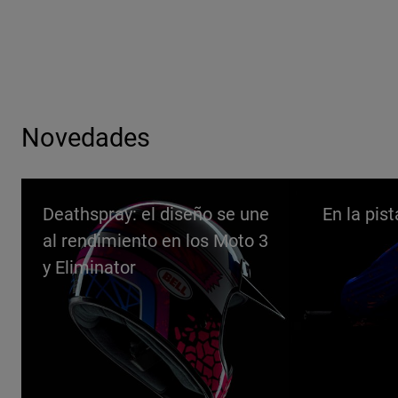
Novedades
Deathspray: el diseño se une
En la pist
al rendimiento en los Moto 3
y Eliminator