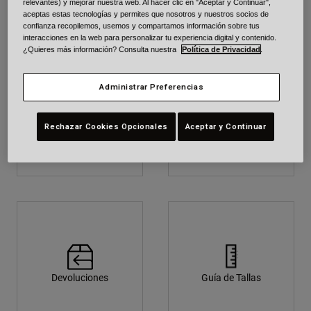
relevantes) y mejorar nuestra web. Al hacer clic en "Aceptar y Continuar",
aceptas estas tecnologías y permites que nosotros y nuestros socios de
Urban
confianza recopilemos, usemos y compartamos información sobre tus
Adventure
interacciones en la web para personalizar tu experiencia digital y contenido.
BMX
¿Quieres más información? Consulta nuestra
Política de Privacidad
.
Retro
Recambios
Administrar Preferencias
Recambios
Ver todo
Términos y Condiciones
Garantía
Rechazar Cookies Opcionales
Aceptar y Continuar
Ver todo
Devoluciones
Guía de Tallas