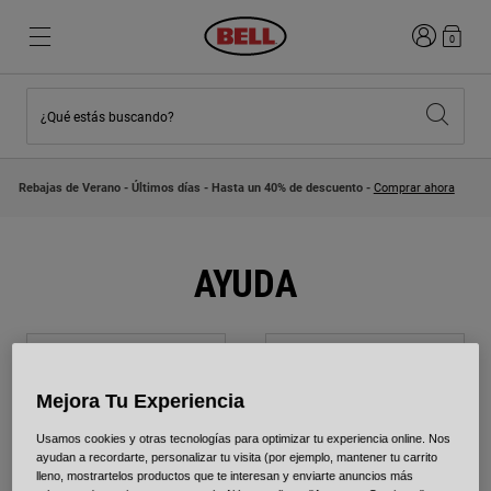
Iniciar sesi
0
¿Qué estás buscando?
Destacados
Destacados
Novedades
Novedades
Rebajas de Verano - Últimos días - Hasta un 40% de descuento -
Comprar ahora
Best Sellers
Best Sellers
Colaboraciones
Colección Niños
Cascos Motocross Niño
Lifestyle
AYUDA
Lifestyle
Explora Bike
Explora Moto
Mountain Bike
Integrales
Mejora Tu Experiencia
Integrales
Abiertos / Jet
Usamos cookies y otras tecnologías para optimizar tu experiencia online. Nos
Preguntas Frecuentes
Envíos
ayudan a recordarte, personalizar tu visita (por ejemplo, mantener tu carrito
Carretera y Gravel
lleno, mostrartelos productos que te interesan y enviarte anuncios más
Motocross