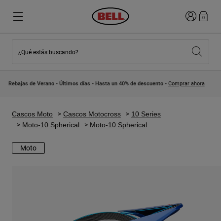
Iniciar sesi
0
¿Qué estás buscando?
Destacados
Destacados
Novedades
Novedades
Rebajas de Verano - Últimos días - Hasta un 40% de descuento -
Comprar ahora
Best Sellers
Best Sellers
Colaboraciones
Colección Niños
Cascos Motocross Niño
Lifestyle
Cascos Moto
Cascos Motocross
10 Series
Lifestyle
Explora Bike
Moto-10 Spherical
Moto-10 Spherical
Explora Moto
Moto
Mountain Bike
Integrales
Integrales
Abiertos / Jet
Carretera y Gravel
Motocross