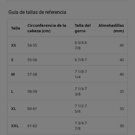
Guía de tallas de referencia
Circunferencia de la
Talla del
Almohadillas
Talla
cabeza (cm)
gorro
(mm)
6 3/4-6
XS
54-55
45
7/8
S
55-56
6 7/8-7
40
7 1/8-7
M
57-58
40
1/4
7 1/4-7
L
58-59
35
3/8
7 1/2-7
XL
60-61
35
5/8
7 3/4-7
XXL
61-62
30
7/8