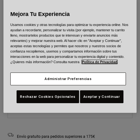
Mejora Tu Experiencia
Color -
Azul/Negro
Usamos cookies y otras tecnologías para optimizar tu experiencia online. Nos
ayudan a recordarte, personalizar tu visita (por ejemplo, mantener tu carrito
lleno, mostrartelos productos que te interesan y enviarte anuncios más
relevantes) y mejorar nuestra web. Al hacer clic en "Aceptar y Continuar",
seleccionado
aceptas estas tecnologías y permites que nosotros y nuestros socios de
confianza recopilemos, usemos y compartamos información sobre tus
interacciones en la web para personalizar tu experiencia digital y contenido.
Talla
Cuadro de tallas
¿Quieres más información? Consulta nuestra
Política de Privacidad
.
S
M
L
XL
Administrar Preferencias
seleccionado
Sin stock
Rechazar Cookies Opcionales
Aceptar y Continuar
Añadir al carrito
Envío gratuito para pedidos superiores a 175€