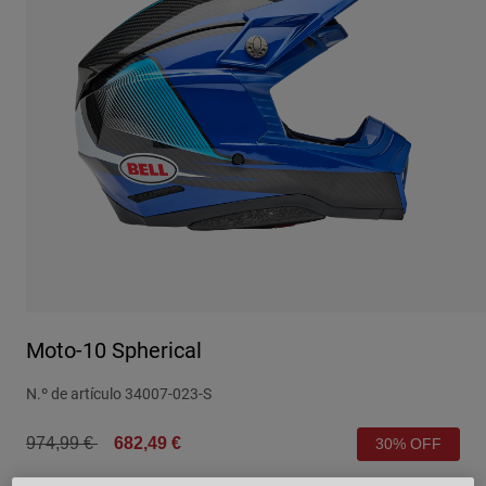
Urban
Adventure
BMX
Retro
Recambios
Recambios
Ver todo
Ver todo
Moto-10 Spherical
N.º de artículo
34007-023-S
Price reduced from
to
974,99 €
682,49 €
30% OFF