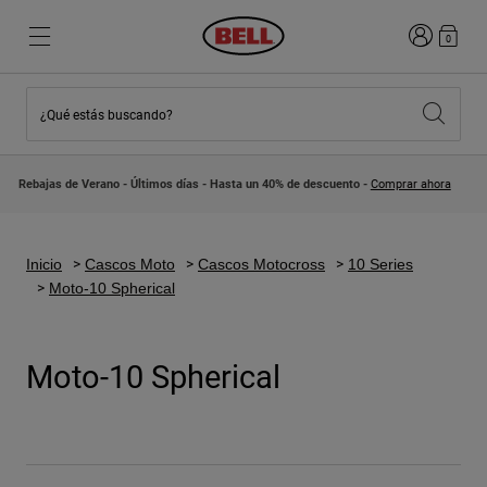
Iniciar sesi
0
¿Qué estás buscando?
Destacados
Destacados
Novedades
Novedades
Rebajas de Verano - Últimos días - Hasta un 40% de descuento -
Comprar ahora
Best Sellers
Best Sellers
Colaboraciones
Colección Niños
Cascos Motocross Niño
Lifestyle
Inicio
Cascos Moto
Cascos Motocross
10 Series
Lifestyle
Explora Bike
Moto-10 Spherical
Explora Moto
Mountain Bike
Moto-10 Spherical
Integrales
Integrales
Abiertos / Jet
Carretera y Gravel
Motocross