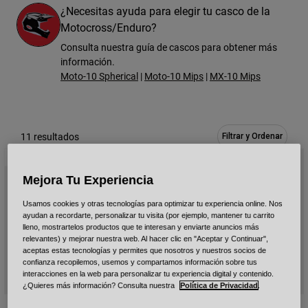
¿Necesitas ayuda para elegir tu casco de la
Urban
Motocross/Enduro?
Adventure
Consulta nuestra guía de cascos para obtener más
BMX
información.
Retro
Moto-10 Spherical
|
Moto-10 Mips
|
MX-10 Mips
Recambios
Recambios
Ver todo
Ver todo
11 resultados
Filtrar y Ordenar
Edición Limitada
Edición Limitada
Mejora Tu Experiencia
Usamos cookies y otras tecnologías para optimizar tu experiencia online. Nos
ayudan a recordarte, personalizar tu visita (por ejemplo, mantener tu carrito
lleno, mostrartelos productos que te interesan y enviarte anuncios más
relevantes) y mejorar nuestra web. Al hacer clic en "Aceptar y Continuar",
aceptas estas tecnologías y permites que nosotros y nuestros socios de
confianza recopilemos, usemos y compartamos información sobre tus
interacciones en la web para personalizar tu experiencia digital y contenido.
¿Quieres más información? Consulta nuestra
Política de Privacidad
.
Moto-10 Spherical Amber Slayco
Eli Tomac X Bell Moto-10 Spherical