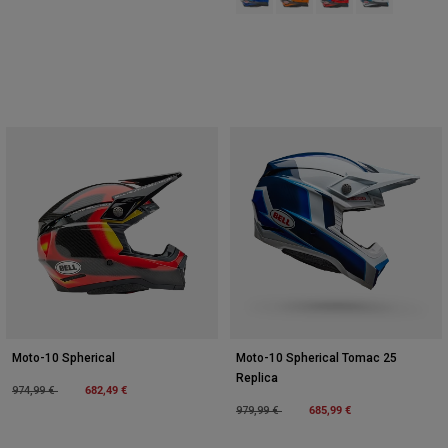
Moto-10 Spherical
Moto-10 Spherical Tomac 25
Replica
Price reduced from
to
682,49 €
974,99 €
Price reduced from
to
685,99 €
979,99 €