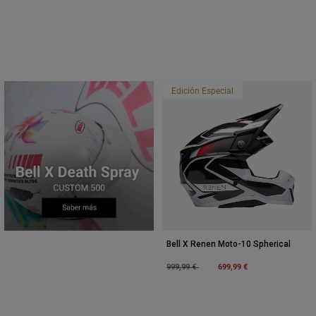
Edición Especial
Bell X Renen Moto-10 Spherical
Price reduced from
to
699,99 €
999,99 €