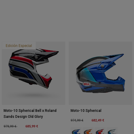
Edición Especial
Moto-10 Spherical Bell x Roland
Moto-10 Spherical
Sands Design Old Glory
Price reduced from
to
682,49 €
974,99 €
Price reduced from
to
685,99 €
979,99 €
Product swatch type of Azul/Negr
Product swatch type of Ora
Product swatch type 
Product swatch