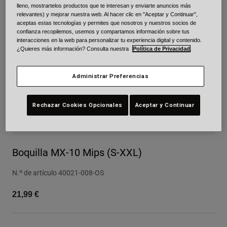
lleno, mostrartelos productos que te interesan y enviarte anuncios más
Urban
relevantes) y mejorar nuestra web. Al hacer clic en "Aceptar y Continuar",
Adventure
aceptas estas tecnologías y permites que nosotros y nuestros socios de
confianza recopilemos, usemos y compartamos información sobre tus
BMX
interacciones en la web para personalizar tu experiencia digital y contenido.
Retro
¿Quieres más información? Consulta nuestra
Política de Privacidad
.
Recambios
Recambios
Administrar Preferencias
Ver todo
Ver todo
Rechazar Cookies Opcionales
Aceptar y Continuar
Boquilla MX-10 Mips (S-XXL)
N.º de artículo
40021-008-OS
21,99 €