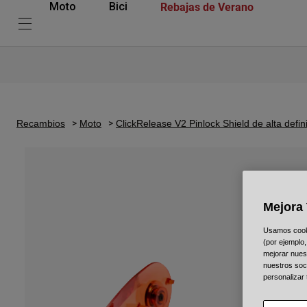
Rebajas de Verano
Moto
Bici
Recambios
Moto
ClickRelease V2 Pinlock Shield de alta defin
Mejora 
Usamos cookie
(por ejemplo,
mejorar nuest
nuestros soc
personalizar