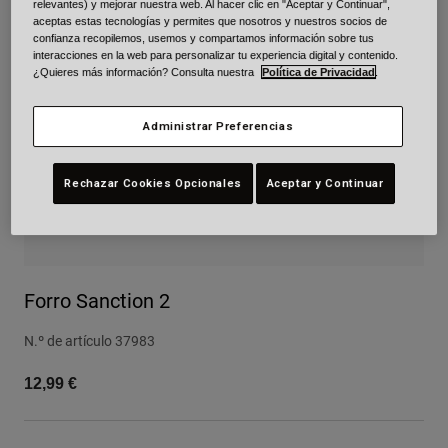
relevantes) y mejorar nuestra web. Al hacer clic en "Aceptar y Continuar",
aceptas estas tecnologías y permites que nosotros y nuestros socios de
Urban
confianza recopilemos, usemos y compartamos información sobre tus
Adventure
interacciones en la web para personalizar tu experiencia digital y contenido.
BMX
¿Quieres más información? Consulta nuestra
Política de Privacidad
.
Retro
Recambios
Administrar Preferencias
Recambios
Ver todo
Rechazar Cookies Opcionales
Aceptar y Continuar
Ver todo
Forro Sanction 2
N.º de artículo
37983
12,99 €