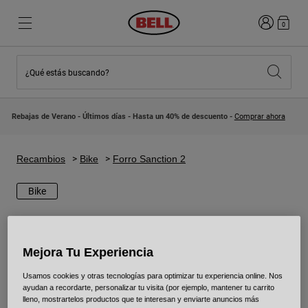
Iniciar sesi
0
¿Qué estás buscando?
Destacados
Destacados
Novedades
Novedades
Rebajas de Verano - Últimos días - Hasta un 40% de descuento -
Comprar ahora
Best Sellers
Best Sellers
Colaboraciones
Colección Niños
Cascos Motocross Niño
Lifestyle
Recambios
Bike
Forro Sanction 2
Lifestyle
Explora Bike
Explora Moto
Bike
Mountain Bike
Integrales
Mejora Tu Experiencia
Integrales
Abiertos / Jet
Usamos cookies y otras tecnologías para optimizar tu experiencia online. Nos
ayudan a recordarte, personalizar tu visita (por ejemplo, mantener tu carrito
Carretera y Gravel
lleno, mostrartelos productos que te interesan y enviarte anuncios más
Motocross