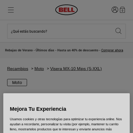
Iniciar sesi
0
¿Qué estás buscando?
Destacados
Destacados
Novedades
Novedades
Rebajas de Verano - Últimos días - Hasta un 40% de descuento -
Comprar ahora
Best Sellers
Best Sellers
Colaboraciones
Colección Niños
Cascos Motocross Niño
Lifestyle
Recambios
Moto
Visera MX-10 Mips (S-XXL)
Lifestyle
Explora Bike
Explora Moto
Moto
Mountain Bike
Integrales
Mejora Tu Experiencia
Integrales
Abiertos / Jet
Usamos cookies y otras tecnologías para optimizar tu experiencia online. Nos
ayudan a recordarte, personalizar tu visita (por ejemplo, mantener tu carrito
Carretera y Gravel
lleno, mostrartelos productos que te interesan y enviarte anuncios más
Motocross