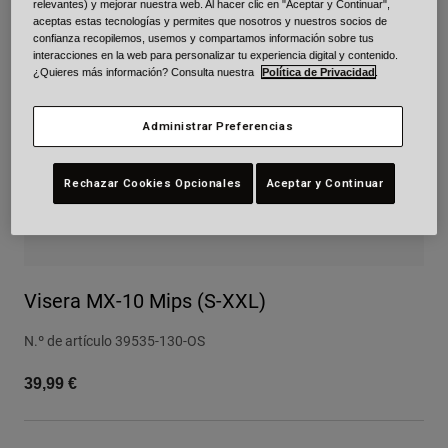
relevantes) y mejorar nuestra web. Al hacer clic en "Aceptar y Continuar",
aceptas estas tecnologías y permites que nosotros y nuestros socios de
Urban
confianza recopilemos, usemos y compartamos información sobre tus
Adventure
interacciones en la web para personalizar tu experiencia digital y contenido.
BMX
¿Quieres más información? Consulta nuestra
Política de Privacidad
.
Retro
Recambios
Administrar Preferencias
Recambios
Ver todo
Rechazar Cookies Opcionales
Aceptar y Continuar
Ver todo
Visera MX-10 Mips (S-XXL)
N.º de artículo
39535-130-OS
39,99 €