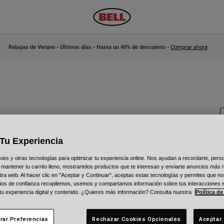
Rebajas de Verano - Últimos días - Hasta un 40% de descuento -
Comprar ahora
Tu Experiencia
N
s y otras tecnologías para optimizar tu experiencia online. Nos ayudan a recordarte, person
 mantener tu carrito lleno, mostrartelos productos que te interesan y enviarte anuncios más 
ra web. Al hacer clic en "Aceptar y Continuar", aceptas estas tecnologías y permites que no
2
ios de confianza recopilemos, usemos y compartamos información sobre tus interacciones 
 tu experiencia digital y contenido. ¿Quieres más información? Consulta nuestra
Política de
rar Preferencias
Rechazar Cookies Opcionales
Aceptar 
C