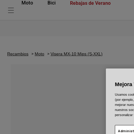
Rebajas de Verano
Moto
Bici
Recambios
Moto
Visera MX-10 Mips (S-XXL)
Mejora 
Usamos cookie
(por ejemplo,
mejorar nuest
nuestros soc
personalizar
Administ