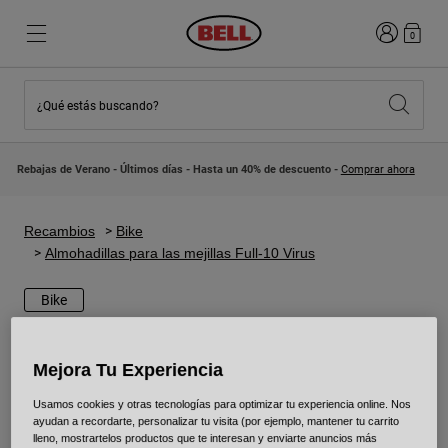
Iniciar sesi
0
¿Qué estás buscando?
Destacados
Destacados
Novedades
Novedades
Rebajas de Verano - Últimos días - Hasta un 40% de descuento -
Comprar ahora
Best Sellers
Best Sellers
Colaboraciones
Colección Niños
Cascos Motocross Niño
Lifestyle
Recambios
Bike
Lifestyle
Explora Bike
Almohadillas para las mejillas Full-10 Virus
Explora Moto
Bike
Mountain Bike
Integrales
Mejora Tu Experiencia
Integrales
Abiertos / Jet
Usamos cookies y otras tecnologías para optimizar tu experiencia online. Nos
ayudan a recordarte, personalizar tu visita (por ejemplo, mantener tu carrito
Carretera y Gravel
lleno, mostrartelos productos que te interesan y enviarte anuncios más
Motocross