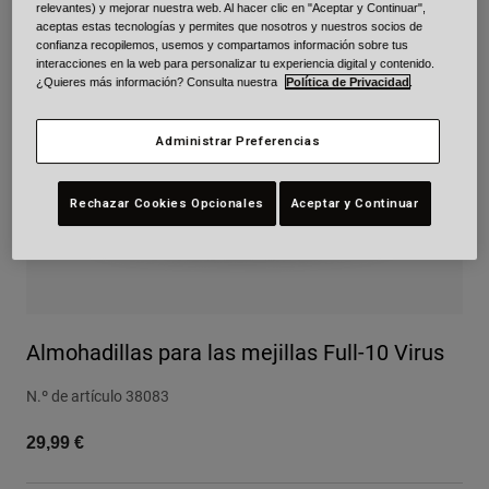
relevantes) y mejorar nuestra web. Al hacer clic en "Aceptar y Continuar",
Urban
aceptas estas tecnologías y permites que nosotros y nuestros socios de
confianza recopilemos, usemos y compartamos información sobre tus
Adventure
interacciones en la web para personalizar tu experiencia digital y contenido.
BMX
¿Quieres más información? Consulta nuestra
Política de Privacidad
.
Retro
Recambios
Administrar Preferencias
Recambios
Ver todo
Rechazar Cookies Opcionales
Aceptar y Continuar
Ver todo
Almohadillas para las mejillas Full-10 Virus
N.º de artículo
38083
29,99 €