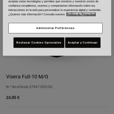
aceptas estas tecnologías y permites que nosotros y nuestros socios de
confianza recopilemos, usemos y compartamos información sobre tus
Urban
interacciones en la web para personalizar tu experiencia digital y contenido.
Adventure
¿Quieres más información? Consulta nuestra
Política de Privacidad
.
BMX
Retro
Administrar Preferencias
Recambios
Recambios
Rechazar Cookies Opcionales
Aceptar y Continuar
Ver todo
Ver todo
Visera Full-10 M/G
N.º de artículo
37967-035-OS
24,95 €