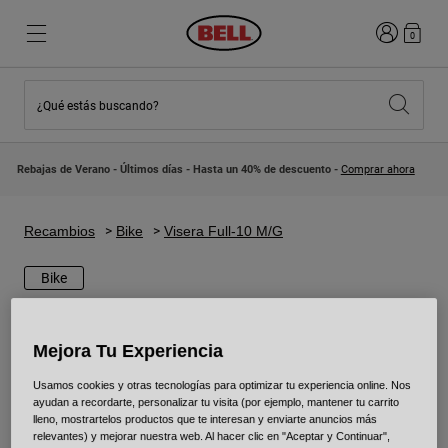
Iniciar sesi
0
¿Qué estás buscando?
Destacados
Destacados
Novedades
Novedades
Rebajas de Verano - Últimos días - Hasta un 40% de descuento -
Comprar ahora
Best Sellers
Best Sellers
Colaboraciones
Colección Niños
Cascos Motocross Niño
Lifestyle
Recambios
Bike
Visera Full-10 M/G
Lifestyle
Explora Bike
Explora Moto
Bike
Mountain Bike
Mejora Tu Experiencia
Integrales
Integrales
Usamos cookies y otras tecnologías para optimizar tu experiencia online. Nos
Abiertos / Jet
ayudan a recordarte, personalizar tu visita (por ejemplo, mantener tu carrito
lleno, mostrartelos productos que te interesan y enviarte anuncios más
Carretera y Gravel
relevantes) y mejorar nuestra web. Al hacer clic en "Aceptar y Continuar",
Motocross