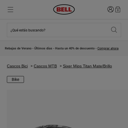
Iniciar sesi
0
¿Qué estás buscando?
Destacados
Destacados
Novedades
Novedades
Rebajas de Verano - Últimos días - Hasta un 40% de descuento -
Comprar ahora
Best Sellers
Best Sellers
Colaboraciones
Colección Niños
Cascos Motocross Niño
Lifestyle
Cascos Bici
Cascos MTB
Sixer Mips Titan Mate/Brillo
Lifestyle
Explora Bike
Explora Moto
Bike
Mountain Bike
Integrales
Integrales
Abiertos / Jet
Carretera y Gravel
Motocross