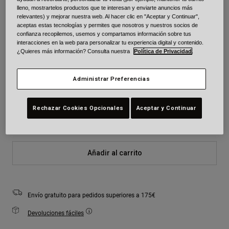
lleno, mostrartelos productos que te interesan y enviarte anuncios más
Color -
Negro Camuflaje
relevantes) y mejorar nuestra web. Al hacer clic en "Aceptar y Continuar",
aceptas estas tecnologías y permites que nosotros y nuestros socios de
confianza recopilemos, usemos y compartamos información sobre tus
interacciones en la web para personalizar tu experiencia digital y contenido.
¿Quieres más información? Consulta nuestra
Política de Privacidad
.
seleccionado
Administrar Preferencias
Talla
Cuadro de tallas
Rechazar Cookies Opcionales
Aceptar y Continuar
S
M
L
Añadir al carrito
Envío gratuito para pedidos superiores a 175€
Devoluciones fáciles