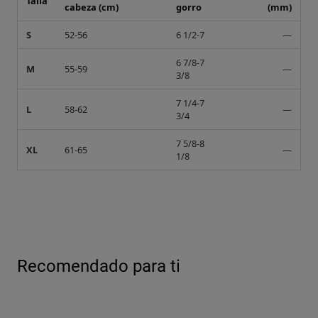
Talla
cabeza (cm)
gorro
(mm)
S
52-56
6 1/2-7
—
6 7/8-7
M
55-59
—
3/8
7 1/4-7
L
58-62
—
3/4
7 5/8-8
XL
61-65
—
1/8
Recomendado para ti