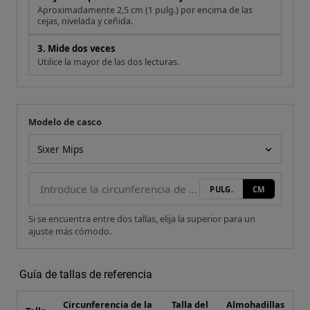
Aproximadamente 2,5 cm (1 pulg.) por encima de las
cejas, nivelada y ceñida.
3. Mide dos veces
Utilice la mayor de las dos lecturas.
Modelo de casco
Tu medida
Modelo de casco
PULG.
CM
Si se encuentra entre dos tallas, elija la superior para un
ajuste más cómodo.
Guía de tallas de referencia
Circunferencia de la
Talla del
Almohadillas