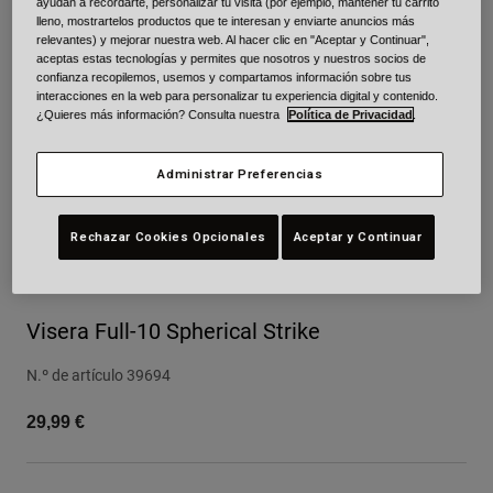
ayudan a recordarte, personalizar tu visita (por ejemplo, mantener tu carrito
lleno, mostrartelos productos que te interesan y enviarte anuncios más
Urban
relevantes) y mejorar nuestra web. Al hacer clic en "Aceptar y Continuar",
Adventure
aceptas estas tecnologías y permites que nosotros y nuestros socios de
confianza recopilemos, usemos y compartamos información sobre tus
BMX
interacciones en la web para personalizar tu experiencia digital y contenido.
Retro
¿Quieres más información? Consulta nuestra
Política de Privacidad
.
Recambios
Recambios
Administrar Preferencias
Ver todo
Ver todo
Rechazar Cookies Opcionales
Aceptar y Continuar
Visera Full-10 Spherical Strike
N.º de artículo
39694
29,99 €