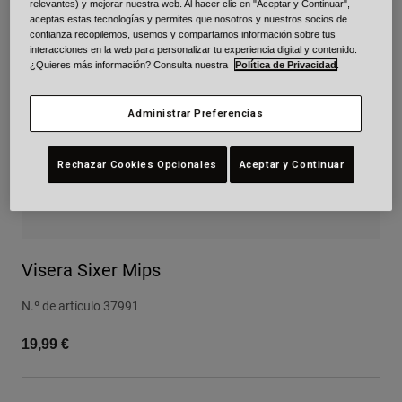
relevantes) y mejorar nuestra web. Al hacer clic en "Aceptar y Continuar",
aceptas estas tecnologías y permites que nosotros y nuestros socios de
Urban
confianza recopilemos, usemos y compartamos información sobre tus
Adventure
interacciones en la web para personalizar tu experiencia digital y contenido.
BMX
¿Quieres más información? Consulta nuestra
Política de Privacidad
.
Retro
Recambios
Administrar Preferencias
Recambios
Ver todo
Rechazar Cookies Opcionales
Aceptar y Continuar
Ver todo
Visera Sixer Mips
N.º de artículo
37991
19,99 €