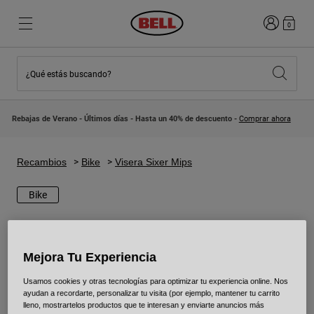
Iniciar sesi
0
¿Qué estás buscando?
Destacados
Destacados
Novedades
Novedades
Rebajas de Verano - Últimos días - Hasta un 40% de descuento -
Comprar ahora
Best Sellers
Best Sellers
Colaboraciones
Colección Niños
Cascos Motocross Niño
Lifestyle
Recambios
Bike
Visera Sixer Mips
Lifestyle
Explora Bike
Explora Moto
Bike
Mountain Bike
Integrales
Mejora Tu Experiencia
Integrales
Abiertos / Jet
Usamos cookies y otras tecnologías para optimizar tu experiencia online. Nos
ayudan a recordarte, personalizar tu visita (por ejemplo, mantener tu carrito
Carretera y Gravel
lleno, mostrartelos productos que te interesan y enviarte anuncios más
Motocross